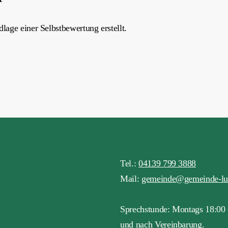
age einer Selbstbewertung erstellt.
Tel.:
04139 799 3888
Mail:
gemeinde@gemeinde-lue
Sprechstunde: Montags 18:00 
und nach Vereinbarung.