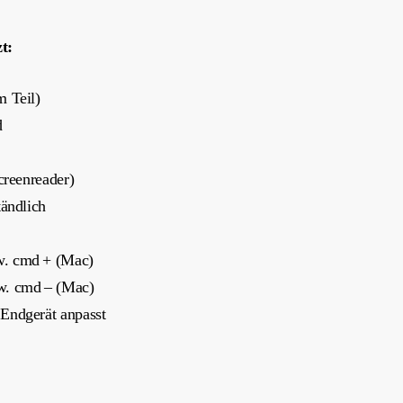
t:
m Teil)
d
creenreader)
tändlich
w. cmd + (Mac)
w. cmd – (Mac)
Endgerät anpasst